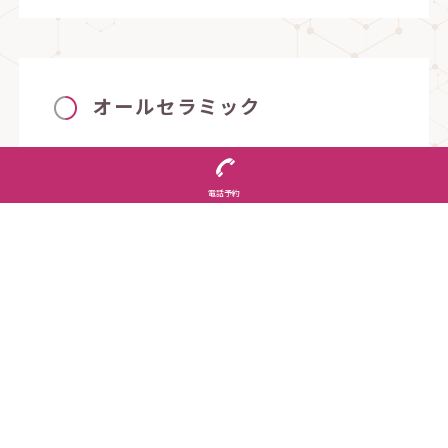
オールセラミック
オールセラミックは金属を使わずに、特別な人工
電話予約
歯質材料を用いて作り上げます。強度が強く色も
自然に美しく作ることが出来ます。金属を一切使
用しないことで、天然歯の色調、透明感を再現
し、より自然な仕上がりとなります。
ハイブリッドセラミック