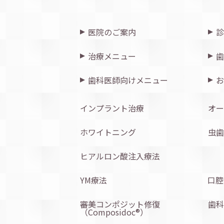
医院のご案内
診
治療メニュー
歯
歯科医師向けメニュー
お
インプラント治療
オー
ホワイトニング
虫歯
ヒアルロン酸注入療法
YM療法
口腔
審美コンポジット修復
歯科
（Composidoc®︎）