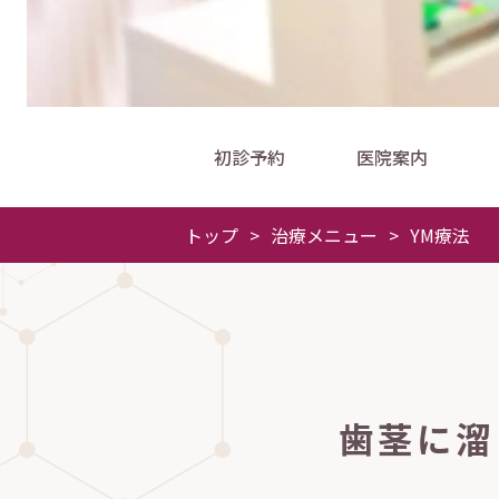
初診予約
医院案内
トップ
>
治療メニュー
>
YM療法
歯茎に溜